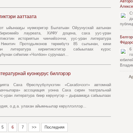
Авторо
Алексе
С
иктэри ааттаата
д
публиц
от ыйынааҕы нүөмэригэр Былатыан Ойуунускай аатынан
 бириэмийэ лауреата, ХИФУ доцена, саха уус-уран
Белгор
итикэтин историятын чинчийээччи, уус-уран литература
Фёдор
 Никитич Протодьяконов төрөөбүтэ 85 сылынан, кини
ран литература кириитикэтигэр сабыылаах күрэс
6
уһунан сиһилии «Чолбон» сурунаал...
г
юбилей
Владим
тературнай куонкурус биллэрэр
Ар
цията Саха Өрөспүүбүлүкэтин «Сахабэчээт» автомнай
ааччылара» ассоциация уонна Саха сирин театральнай
ус-уран литература биир көрүҥүгэр – дыраамаҕа сабыылаах
едия, о.д.а. улахан айымньылар көрүллэллэр...
5
6
7
>>
Последняя