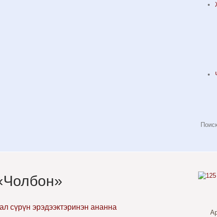
«Чолбон»
ал сүрүн эрэдээктэринэн ананна
А