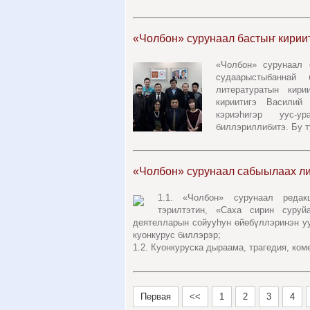
«Чолбон» сурунаал бастыҥ кириит
«Чолбон» сурунаал 
судаарыстыбаннай
литературатын кири
кириитигэ Василий
кэриэһигэр уус-у
биллэриллибитэ. Бу т
«Чолбон» сурунаал сабыылаах ли
1.1. «Чолбон» сурунаал редак
тэрилтэтин, «Саха сирин суруй
деятелларын сойууһун өйөбүллэринэн у
куонкурус биллэрэр;
1.2. Куонкуруска дыраама, трагедия, ком
Первая
<<
1
2
3
4