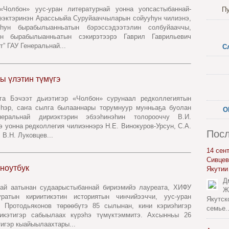
Чолбон» уус-уран литературнай уонна уопсастыбаннай-
П
дээктэринэн Арассыыйа Суруйааччыларын сойууһун чилиэнэ,
һун бырабылыанньатын бэрэссэдээтэлин солбуйааччы,
н бырабылыанньатын сэкирэтээрэ Гаврил Гаврильевич
” ГАУ Генеральнай...
С
ы үлэтин түмүгэ
йга Бэчээт дьиэтигэр «Чолбон» сурунаал редколлегиятын
һэр, саҥа сылга былааннары торумнуур мунньаҕа буолан
О
неральнай дириэктэрин эбээһинэһин толорооччу В.И.
 уонна редколлегия чилиэннэрэ Н.Е. Винокуров-Урсун, С.А.
Посл
В.Н. Луковцев...
14 сен
Сивцев
ноутбук
Якутии
Д
кай аатынан судаарыстыбаннай бириэмийэ лауреата, ХИФУ
Ж
ратын кириитикэтин историятын чинчийээччи, уус-уран
Якутск
ч Протодьяконов төрөөбүтэ 85 сылынан, кини кэриэһигэр
семье..
тикэтигэр сабыылаах күрэһэ түмүктэммитэ. Ахсынньы 26
игэр кыайыылаахтары...