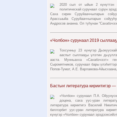
2020 сыл от ыйын 2 күнүттэн «
политическай сурунаал сүрүн эрэ
Саха сирин Суруйааччыларын сойуу
Арассыыйа Суруйааччыларын сойууһу
Андросов ананна. Ол туһунан “Сахабэчээт
«Чолбон» сурунаал 2019 сыллааҕ
Тохсунньу 23 күнүгэр Дьокууска
ааспыт сыллааҕы үлэтин дьүүллэ
ааста. Мунньахха «Сахабэчээт» ге
Сыромятников, сурунаал бары үлэһиттэрэ
Попов-Тумат, А.Е. Варламова-Айысхаана, 
Бастыҥ литература кириитигэр — 
«Чолбон» сурунаал П.А. Ойуунус
доцена, саха уус-уран литерату
литература кириитигэ Василий Никити
биллэрбит уус-уран литература кирии
күнүгэр «Чолбон» сурунаал эрэдээксийэт