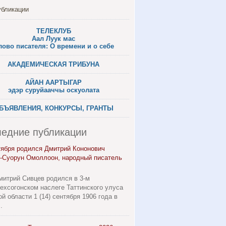
убликации
ТЕЛЕКЛУБ
Аал Луук мас
лово писателя: О времени и о себе
АКАДЕМИЧЕСКАЯ ТРИБУНА
АЙАН ААРТЫГАР
эдэр суруйааччы оскуолата
БЪЯВЛЕНИЯ, КОНКУРСЫ, ГРАНТЫ
едние публикации
тября родился Дмитрий Кононович
-Суорун Омоллоон, народный писатель
митрий Сивцев родился в 3-м
ехсогонском наслеге Таттинского улуса
ой области 1 (14) сентября 1906 года в
.