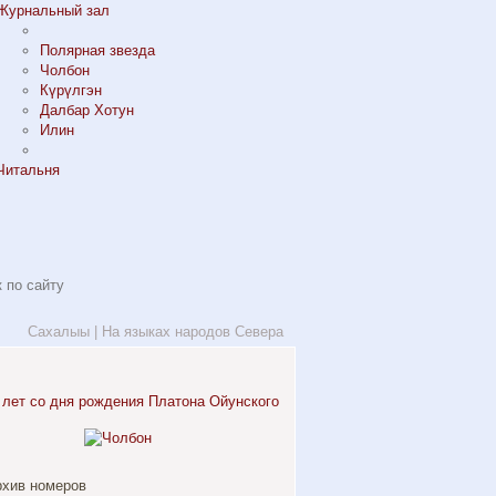
Журнальный зал
Полярная звезда
Чолбон
Күрүлгэн
Далбар Хотун
Илин
Читальня
Сахалыы
|
На языках народов Севера
рхив номеров