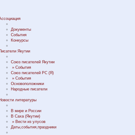
Ассоциация
Документы
События
Конкурсы
Писатели Якутии
Союз писателей Якутии
» События
Союз писателей РС (Я)
» События
Основоположники
Народные писатели
Новости литературы
В мире и России
В Саха (Якутии)
» Вести из улусов
Даты,события,праздники