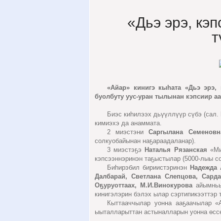
«Дьэ эрэ, кэ
т
«Айар» кинигэ кыһата «Дьэ эрэ,
буолбуту уус-уран тылынан кэпсиир а
Биэс киһилээх дьүүллүүр сүбэ (сал.
кимиэхэ да анаммата.
2 миэстэни
Саргылана Семеновн
солкуобайынан наҕараадаланар).
3 миэстэҕэ
Наталья Рязанская
«Ми
кэпсээннэринэн таҕыстылар (5000-лыы со
Биһирэбил бириистэринэн
Надежда 
Далбарай, Светлана Слепцова, Сард
Оҕуруоттаах, М.И.Винокурова
айымньы
кинигэлэрин бэлэх ылар сэртипикээттэр 
Кыттааччылар уонна ааҕаачылар «А
ыыталларыттан астыналларын уонна өссө