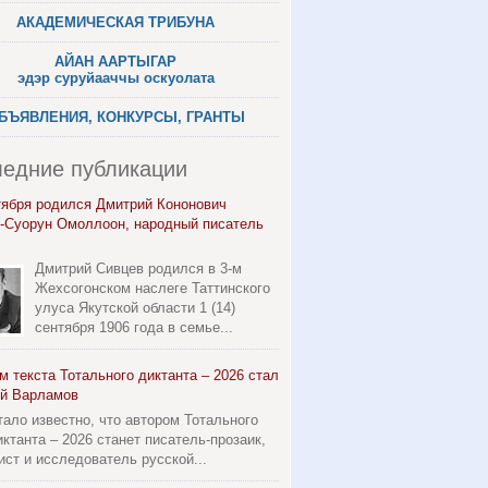
АКАДЕМИЧЕСКАЯ ТРИБУНА
АЙАН ААРТЫГАР
эдэр суруйааччы оскуолата
БЪЯВЛЕНИЯ, КОНКУРСЫ, ГРАНТЫ
едние публикации
тября родился Дмитрий Кононович
-Суорун Омоллоон, народный писатель
Дмитрий Сивцев родился в 3-м
Жехсогонском наслеге Таттинского
улуса Якутской области 1 (14)
сентября 1906 года в семье...
м текста Тотального диктанта – 2026 стал
й Варламов
тало известно, что автором Тотального
иктанта – 2026 станет писатель-прозаик,
ист и исследователь русской...