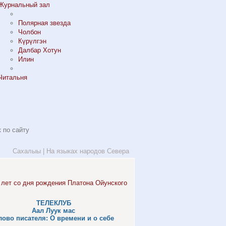
Журнальный зал
Полярная звезда
Чолбон
Күрүлгэн
Далбар Хотун
Илин
Читальня
Сахалыы
|
На языках народов Севера
ТЕЛЕКЛУБ
Аал Луук мас
лово писателя: О времени и о себе