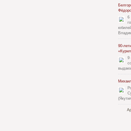
Белгор
Фёдор
6
г
юбилей
Владим
90-лет
«Курил
9
с
выдающ
Михаил
Р
С
(Якути
Ар