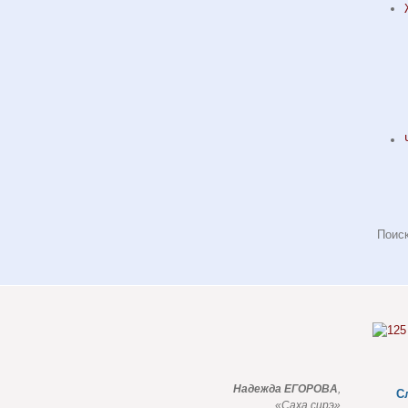
Надежда ЕГОРОВА
,
С
«Саха сирэ»