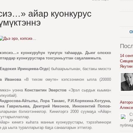
псиэ…» айар куонкурус
үмүктэннэ
О
Посл
 кэпсиэ…» куонкуруһун түмүгүн таһаарда. Дьиҥ олоххо
14 сен
аптардар куонкурустара тохсунньуттан саҕаламмыта.
Сивцев
Якутии
Евдокия Иринцеева-Огдо
) быһаарыытынан, бастакы миэстэ
а Иванова
«В тихом омуте» кэпсээнинэн ылла (20000
иккэ» уонна
Константин Эверстов
«Эрэл сырдык кыыма»
лкуобай).
Андросова-Айтылы, Лора Танаис, Р.И.Корякина-Хотууна,
Авторо
ана Гаврильева, Дмитрий Никонов, Иннокентий Попов-
Алексе
ларынан бэлиэтэннилэр. Кинилэргэ 2000 суумаҕа «Айар»
С
туттарыллаллар.
д
йар» кинигэ кыһата маннык куонкурустары, тэрээһиннэри
публиц
 да ыыта туралларыгар баҕа санааларын эттилэр.