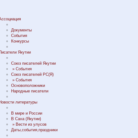
Ассоциация
Документы
События
Конкурсы
Писатели Якутии
Союз писателей Якутии
» События
Союз писателей РС(Я)
» События
Основоположники
Народные писатели
Новости литературы
В мире и России
В Саха (Якутии)
» Вести из улусов
Даты,события,праздники