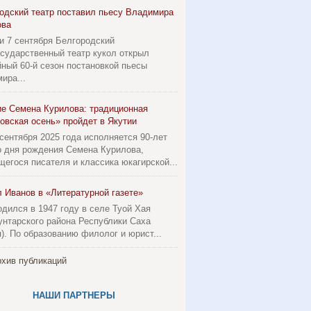
одский театр поставил пьесу Владимира
ова
 и 7 сентября Белгородский
осударственный театр кукол открыл
ный 60-й сезон постановкой пьесы
ира...
ие Семена Курилова: традиционная
овская осень» пройдет в Якутии
 сентября 2025 года исполняется 90-лет
о дня рождения Семена Курилова,
егося писателя и классика юкагирской...
 Иванов в «Литературной газете»
одился в 1947 году в селе Туой Хая
унтарского района Республики Саха
я). По образованию филолог и юрист...
хив публикаций
НАШИ ПАРТНЕРЫ