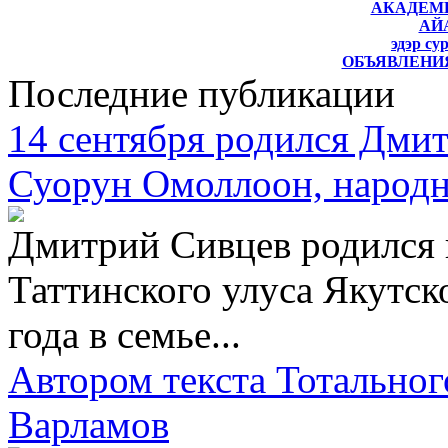
АКАДЕМ
АЙ
эдэр су
ОБЪЯВЛЕНИЯ
Последние публикации
14 сентября родился Дми
Суорун Омоллоон, народн
Дмитрий Сивцев родился 
Таттинского улуса Якутско
года в семье...
Автором текста Тотальног
Варламов