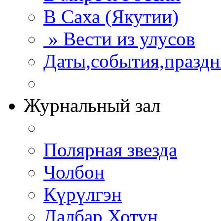
В Саха (Якутии)
» Вести из улусов
Даты,события,празд
Журнальный зал
Полярная звезда
Чолбон
Күрүлгэн
Далбар Хотун